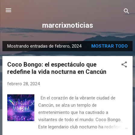
Ir al contenido principal
marcrixnoticias
Mostrando entradas de febrero, 2024
MOSTRAR TODO
E
n
Coco Bongo: el espectáculo que
t
redefine la vida nocturna en Cancún
r
a
febrero 28, 2024
d
a
En el corazón de la vibrante ciudad de
s
Cancún, se alza un templo de
entretenimiento que ha cautivado a
visitantes de todo el mundo: Coco Bongo.
Este legendario club nocturno ha redefinido
la vida nocturna en la región, ofreciendo una