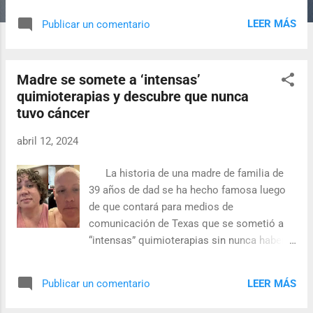
un dron en Kamchatka, Rusia . Un video de
LEER MÁS
Publicar un comentario
la red social Reddit está dando la vuelta al
mundo, ya que un perro de raza husky fue
captado haciendo amistad con una manada
Madre se somete a ‘intensas’
de enormes osos , tras perderse, pero eso
quimioterapias y descubre que nunca
no fue impedimento para correr y jugar con
tuvo cáncer
otros animales, como si fuera parte del
grupo. Así juega perro husky con osos en
abril 12, 2024
Rusia De acuerdo con lo revelado en la red
social, el dueño del perro husky decidió
La historia de una madre de familia de
usar su dron para cubrir más zonas, en
39 años de dad se ha hecho famosa luego
búsqueda del can perdido, pero lo más
de que contará para medios de
increíble de todo no fue que logró hallar a
comunicación de Texas que se sometió a
su mascota, sino que lo encontró siendo
“intensas” quimioterapias sin nunca haber
amigo de una manada de osos . En el
padecido cáncer. De inmediato, la mujer se
video se logra ver al perrito husky , co...
sometió a una cirugía para que le extrajeran
LEER MÁS
Publicar un comentario
la masa en su brazo. Sin embargo, meses
después los doctores le informarían que