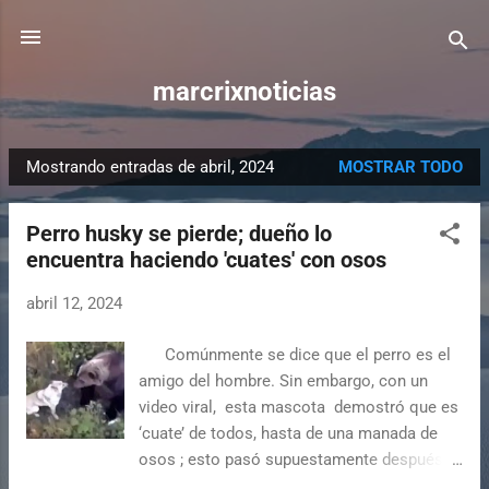
Ir al contenido principal
marcrixnoticias
Mostrando entradas de abril, 2024
MOSTRAR TODO
E
n
Perro husky se pierde; dueño lo
t
encuentra haciendo 'cuates' con osos
r
a
abril 12, 2024
d
a
Comúnmente se dice que el perro es el
s
amigo del hombre. Sin embargo, con un
video viral, esta mascota demostró que es
‘cuate’ de todos, hasta de una manada de
osos ; esto pasó supuestamente después
de que se perdiera y fuera encontrado con