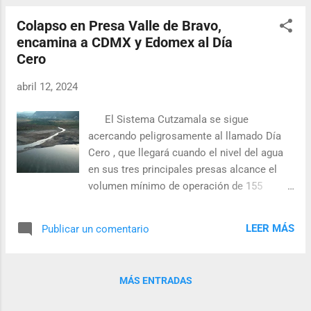
tenía un cáncer terminal conocido como
Colapso en Presa Valle de Bravo,
angiosarcoma de celulas claras. Era un tipo
encamina a CDMX y Edomex al Día
de cáncer de vaso sanguíneo que se
Cero
encontró en el bazo y me dijo que lo más
optimista que podía decir era darme 15
abril 12, 2024
meses de vida”, reveló Monk. Lisa Monk
dijo a medios locales que no dudo al recibir
El Sistema Cutzamala se sigue
la noticia: tenía que contarles de su
acercando peligrosamente al llamado Día
enfermedad a su esposo e hijos. No les
Cero , que llegará cuando el nivel del agua
dije en ese momento que era terminal o que
en sus tres principales presas alcance el
solo tenía 15 meses, solo les dije que era
volumen mínimo de operación de 155
malo pero que iba a tratar de combatirlo.
millones de metros cúbicos, según las
“Mi hijo mayor fue el que más lo tomó. Mi
propias estimaciones del Organismo de
pequeña era muy buena ocultando sus
LEER MÁS
Publicar un comentario
Cuenca Aguas del Valle de México
sen...
(OCAVM), dependiente de la Comisión
Nacional del Agua (Conagua). El dato más
MÁS ENTRADAS
reciente sobre almacenamiento, establece
que el Sistema Cutzamala tiene